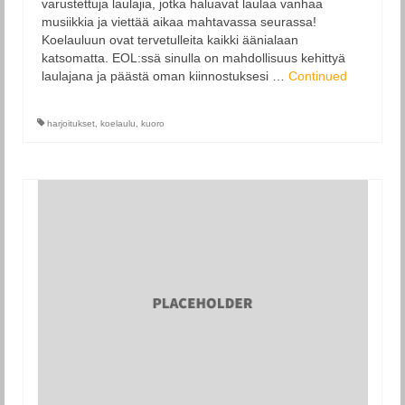
varustettuja laulajia, jotka haluavat laulaa vanhaa
musiikkia ja viettää aikaa mahtavassa seurassa!
Koelauluun ovat tervetulleita kaikki äänialaan
katsomatta. EOL:ssä sinulla on mahdollisuus kehittyä
laulajana ja päästä oman kiinnostuksesi …
Continued
harjoitukset
,
koelaulu
,
kuoro