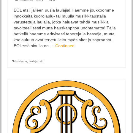
EOL etsii jälleen uusia laulajia! Haemme joukkoomme
innokkaita kuorolaulu- tai muulla musiikkitaustalla
varustettuja laulajia, jotka haluavat tehdä musiikkia
tavoitteellisesti mutta hauskanpitoa unohtamatta! Tällä
hetkellä haemme erityisesti tenoreja ja bassoja, mutta
koelauluun ovat tervetulleita myös altot ja sopraanot.
EOL:ssä sinulla on …
Continued
koelaulu
,
laulajahaku