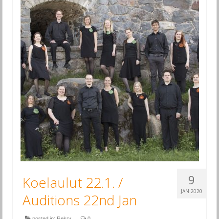
9
Koelaulut 22.1. /
JAN 2020
Auditions 22nd Jan
posted in:
Rekry
|
0