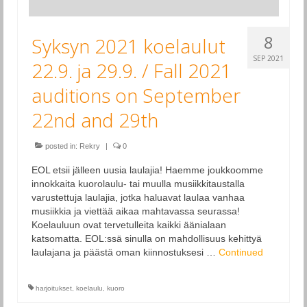
8
Syksyn 2021 koelaulut
SEP 2021
22.9. ja 29.9. / Fall 2021
auditions on September
22nd and 29th
posted in:
Rekry
|
0
EOL etsii jälleen uusia laulajia! Haemme joukkoomme
innokkaita kuorolaulu- tai muulla musiikkitaustalla
varustettuja laulajia, jotka haluavat laulaa vanhaa
musiikkia ja viettää aikaa mahtavassa seurassa!
Koelauluun ovat tervetulleita kaikki äänialaan
katsomatta. EOL:ssä sinulla on mahdollisuus kehittyä
laulajana ja päästä oman kiinnostuksesi …
Continued
harjoitukset
,
koelaulu
,
kuoro