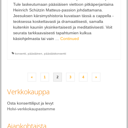
Tule laskeutumaan pääsiäisen viettoon pitkäperjantaina
Heinrich Schützin Matteus-passion johdattamana.
Jeesuksen kärsimyshistoria kuvataan tässä a cappella -
teoksessa koskettavasti ja dramaattisesti, samalla
kuitenkin kauniin yksinkertaisesti ja meditatiivisesti. Voit
seurata tarkkaavaisesti tapahtumien kulkua
käsiohjelmasta tai vain …
Continued
konsertti
,
pääsiäinen
,
pääsiäiskonsertti
Posts
«
1
2
3
4
»
pagination
Verkkokauppa
Osta konserttiliput ja levyt
Holvi-verkkokaupastamme
Ajankohtaista