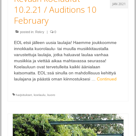
JAN 2021
10.2.21 / Auditions 10
February
posted in:
Rekry
|
0
EOL etsii jälleen uusia laulajia! Haemme joukkoomme
innokkaita kuorolaulu- tai muulla musiikkitaustalla
varustettuja laulajia, jotka haluavat laulaa vanhaa
musiikkia ja viettää aikaa mahtavassa seurassa!
Koelauluun ovat tervetulleita kaikki äänialaan
katsomatta. EOL:ssä sinulla on mahdollisuus kehittyä
laulajana ja päästä oman kiinnostuksesi …
Continued
harjoitukset
,
koelaulu
,
kuoro