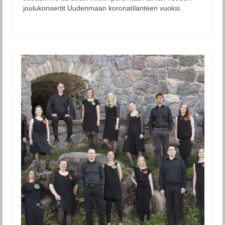
joulukonsertit Uudenmaan koronatilanteen vuoksi.