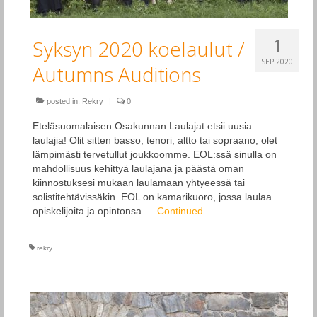
1
Syksyn 2020 koelaulut /
SEP 2020
Autumns Auditions
posted in:
Rekry
|
0
Eteläsuomalaisen Osakunnan Laulajat etsii uusia
laulajia! Olit sitten basso, tenori, altto tai sopraano, olet
lämpimästi tervetullut joukkoomme. EOL:ssä sinulla on
mahdollisuus kehittyä laulajana ja päästä oman
kiinnostuksesi mukaan laulamaan yhtyeessä tai
solistitehtävissäkin. EOL on kamarikuoro, jossa laulaa
opiskelijoita ja opintonsa …
Continued
rekry