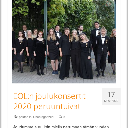
17
EOL:n joulukonsertit
NOV 2020
2020 peruuntuivat
posted in:
Uncategorized
|
0
Joudumme surullisin mielin perumaan tämän vuoden