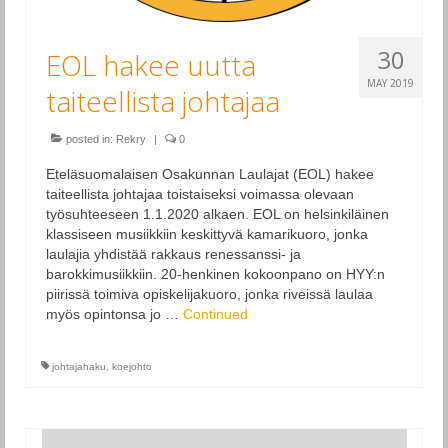
30
EOL hakee uutta
MAY 2019
taiteellista johtajaa
posted in:
Rekry
|
0
Eteläsuomalaisen Osakunnan Laulajat (EOL) hakee
taiteellista johtajaa toistaiseksi voimassa olevaan
työsuhteeseen 1.1.2020 alkaen. EOL on helsinkiläinen
klassiseen musiikkiin keskittyvä kamarikuoro, jonka
laulajia yhdistää rakkaus renessanssi- ja
barokkimusiikkiin. 20-henkinen kokoonpano on HYY:n
piirissä toimiva opiskelijakuoro, jonka riveissä laulaa
myös opintonsa jo …
Continued
johtajahaku
,
koejohto