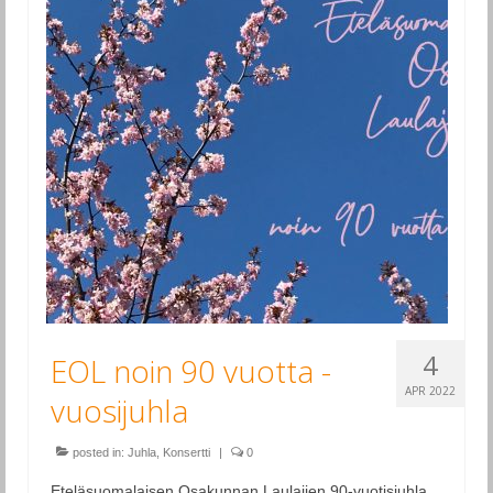
Esiintymiset
Ohjelmisto
Levyt
Tilaa kuoro
Yhteystiedot
EOL historia
Historia: Eteläsuomalaisen Osakunnan
Laulajat
EOL seniorit
4
EOL noin 90 vuotta -
APR 2022
vuosijuhla
posted in:
Juhla
,
Konsertti
|
0
Eteläsuomalaisen Osakunnan Laulajien 90-vuotisjuhla