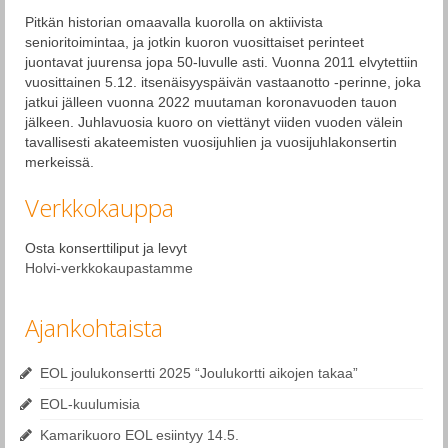
Pitkän historian omaavalla kuorolla on aktiivista
senioritoimintaa, ja jotkin kuoron vuosittaiset perinteet
juontavat juurensa jopa 50-luvulle asti. Vuonna 2011 elvytettiin
vuosittainen 5.12. itsenäisyyspäivän vastaanotto -perinne, joka
jatkui jälleen vuonna 2022 muutaman koronavuoden tauon
jälkeen. Juhlavuosia kuoro on viettänyt viiden vuoden välein
tavallisesti akateemisten vuosijuhlien ja vuosijuhlakonsertin
merkeissä.
Verkkokauppa
Osta konserttiliput ja levyt
Holvi-verkkokaupastamme
Ajankohtaista
EOL joulukonsertti 2025 “Joulukortti aikojen takaa”
EOL-kuulumisia
Kamarikuoro EOL esiintyy 14.5.