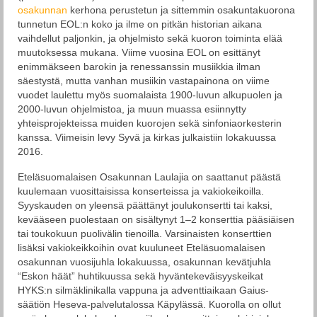
Esiintymiset
osakunnan
kerhona perustetun ja sittemmin osakuntakuorona
tunnetun EOL:n koko ja ilme on pitkän historian aikana
Ohjelmisto
vaihdellut paljonkin, ja ohjelmisto sekä kuoron toiminta elää
muutoksessa mukana. Viime vuosina EOL on esittänyt
Levyt
enimmäkseen barokin ja renessanssin musiikkia ilman
säestystä, mutta vanhan musiikin vastapainona on viime
Tilaa kuoro
vuodet laulettu myös suomalaista 1900-luvun alkupuolen ja
2000-luvun ohjelmistoa, ja muun muassa esiinnytty
Yhteystiedot
yhteisprojekteissa muiden kuorojen sekä sinfoniaorkesterin
kanssa. Viimeisin levy Syvä ja kirkas julkaistiin lokakuussa
EOL historia
2016.
Historia: Eteläsuomalaisen Osakunnan
Eteläsuomalaisen Osakunnan Laulajia on saattanut päästä
Laulajat
kuulemaan vuosittaisissa konserteissa ja vakiokeikoilla.
Syyskauden on yleensä päättänyt joulukonsertti tai kaksi,
EOL seniorit
kevääseen puolestaan on sisältynyt 1–2 konserttia pääsiäisen
tai toukokuun puolivälin tienoilla. Varsinaisten konserttien
lisäksi vakiokeikkoihin ovat kuuluneet Eteläsuomalaisen
osakunnan vuosijuhla lokakuussa, osakunnan kevätjuhla
“Eskon häät” huhtikuussa sekä hyväntekeväisyyskeikat
HYKS:n silmäklinikalla vappuna ja adventtiaikaan Gaius-
säätiön Heseva-palvelutalossa Käpylässä. Kuorolla on ollut