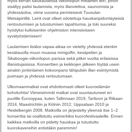
myös kerran lukukaudessa viikonlopun mittainen leiri, johon
sisältyy paitsi laulamista, myös illanviettoa, saunomista ja
yhdessäoloa, viime vuosina perinteisesti Tuusulan
Metsäpirtillä. Leirit ovat olleet odotettuja hauskanpidontäyteisiä
rentoutumisen ja tutustumisen tapahtumia, ja toki suureksi
hyödyksi kulloisenkin ohjelmiston intensiiviseen
syvätyöstämiseen!
Laulamisen lisäksi vapaa-aikaa on vietetty yhdessä etenkin
kesätauolla muun muassa minigolfin, kesäpelien ja
Sikaboogie-viikonlopun parissa sekä pitkin vuotta erilaisissa
illanistujaisissa. Konserttien ja keikkojen jälkeen löytää usein
ainakin jonkinlainen kokoonpano lähipubiin illan esiintymistä
puimaan ja yhdessä rentoutumaan.
Ulkomaanmatkat ovat ehdottomasti olleet kuoroelämän
kohokohtia! Viimeisimmät matkat ovat suuntautuneet eri
puolille Eurooppaa, kuten Tallinnaan 2019, Tarttoon ja Riikaan
2014, Maastrichtiin ja Kölniin 2012, Uppsalaan 2010 ja
Heidelbergiin 2008. Matkoilla on järjestetty yleensä itse 1–2
konserttia tai osallistuttu esimerkiksi kuorofestivaaleille. Ennen
kaikkea matkoilla on pidetty hauskaa ja tutustuttu
kuorokavereihin entistäkin paremmin!