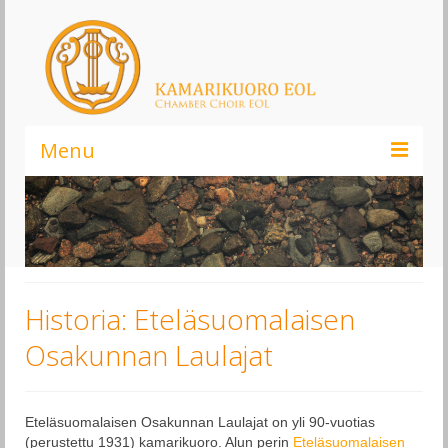
Menu
Kamarikuoro EOL – Elämä On Laulamista!
Infoa kuorosta
Liity kuoroon
Historia: Eteläsuomalaisen
Kannatusjäsenyys
Osakunnan Laulajat
Ajankohtaista
Musiikki
Eteläsuomalaisen Osakunnan Laulajat on yli 90-vuotias
(perustettu 1931) kamarikuoro. Alun perin
Eteläsuomalaisen