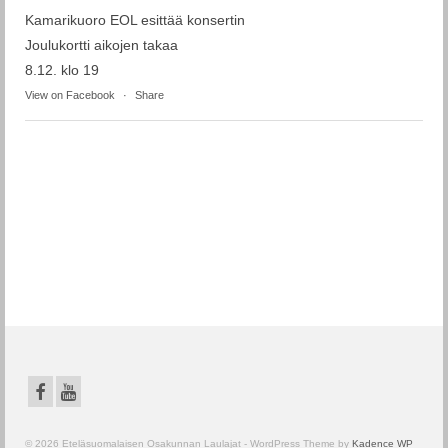
Kamarikuoro EOL esittää konsertin
Joulukortti aikojen takaa
8.12. klo 19
View on Facebook
·
Share
© 2026 Eteläsuomalaisen Osakunnan Laulajat - WordPress Theme by
Kadence WP