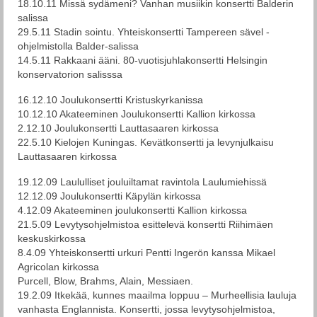
18.10.11 Missä sydämeni? Vanhan musiikin konsertti Balderin
salissa
29.5.11 Stadin sointu. Yhteiskonsertti Tampereen sävel -
ohjelmistolla Balder-salissa
14.5.11 Rakkaani ääni. 80-vuotisjuhlakonsertti Helsingin
konservatorion salisssa
16.12.10 Joulukonsertti Kristuskyrkanissa
10.12.10 Akateeminen Joulukonsertti Kallion kirkossa
2.12.10 Joulukonsertti Lauttasaaren kirkossa
22.5.10 Kielojen Kuningas. Kevätkonsertti ja levynjulkaisu
Lauttasaaren kirkossa
19.12.09 Laululliset jouluiltamat ravintola Laulumiehissä
12.12.09 Joulukonsertti Käpylän kirkossa
4.12.09 Akateeminen joulukonsertti Kallion kirkossa
21.5.09 Levytysohjelmistoa esittelevä konsertti Riihimäen
keskuskirkossa
8.4.09 Yhteiskonsertti urkuri Pentti Ingerön kanssa Mikael
Agricolan kirkossa
Purcell, Blow, Brahms, Alain, Messiaen.
19.2.09 Itkekää, kunnes maailma loppuu – Murheellisia lauluja
vanhasta Englannista. Konsertti, jossa levytysohjelmistoa,