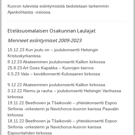
Esiintymiset
Kuoron tulevista esiintymisistä tiedotetaan tarkemmin
Ajankohtaista -osiossa.
Ohjelmisto
Levyt
Eteläsuomalaisen Osakunnan Laulajat
Tilaa kuoro
Menneet esiintymiset 2009-2023
15.12.23 Kun joulu on – joulukonsertti Helsingin
Yhteystiedot
Kristuskyrkanissa
8.12.23 Akateeminen joulukonsertti Kallion kirkossa
EOL historia
25.8.23 Art Goes Kapakka – Kuorojen kierros
6.5.23 Vala – kevätkonsertti Kulosaaren kirkossa
Historia: Eteläsuomalaisen Osakunnan
Laulajat
9.12.22 Akateeminen joulukonsertti Kallion kirkossa
3.12.22 Riemu ja rauha – joulukonsertti Helsingin Vanhassa
EOL seniorit
kirkossa
19.11.22 Beethoven ja Tšaikovski – yhteiskonsertti Espoo
Sinfonia -orkesterin ja Navichorus-kuoron kanssa Paavalin
kirkossa
18.11.22 Beethoven ja Tšaikovski – yhteiskonsertti Espoo
Sinfonia -orkesterin ja Navichorus-kuoron kanssa
Espoonlahden kirkossa