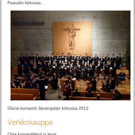
Paavalin kirkossa.
Gloria-konsertti Järvenpään kirkossa 2012
Verkkokauppa
Osta konserttiliput ja levyt