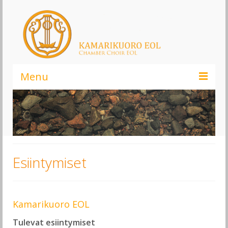
Menu
Kamarikuoro EOL – Elämä On Laulamista!
Infoa kuorosta
Liity kuoroon
Esiintymiset
Kannatusjäsenyys
Ajankohtaista
Kamarikuoro EOL
Musiikki
Tulevat esiintymiset