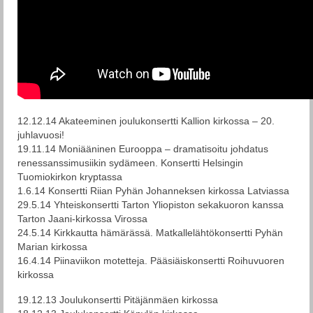
12.12.14 Akateeminen joulukonsertti Kallion kirkossa – 20.
juhlavuosi!
19.11.14 Moniääninen Eurooppa – dramatisoitu johdatus
renessanssimusiikin sydämeen. Konsertti Helsingin
Tuomiokirkon kryptassa
1.6.14 Konsertti Riian Pyhän Johanneksen kirkossa Latviassa
29.5.14 Yhteiskonsertti Tarton Yliopiston sekakuoron kanssa
Tarton Jaani-kirkossa Virossa
24.5.14 Kirkkautta hämärässä. Matkallelähtökonsertti Pyhän
Marian kirkossa
16.4.14 Piinaviikon motetteja. Pääsiäiskonsertti Roihuvuoren
kirkossa
19.12.13 Joulukonsertti Pitäjänmäen kirkossa