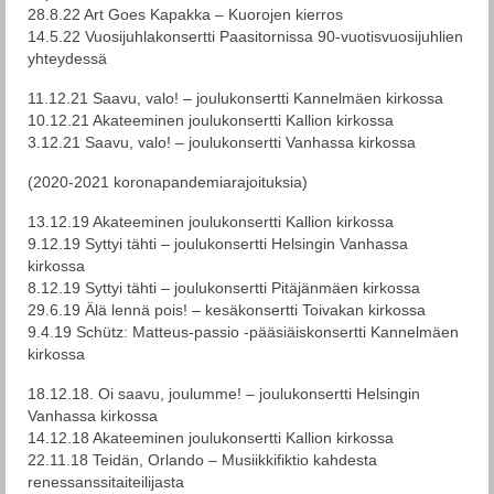
28.8.22 Art Goes Kapakka – Kuorojen kierros
14.5.22 Vuosijuhlakonsertti Paasitornissa 90-vuotisvuosijuhlien
yhteydessä
11.12.21 Saavu, valo! – joulukonsertti Kannelmäen kirkossa
10.12.21 Akateeminen joulukonsertti Kallion kirkossa
3.12.21 Saavu, valo! – joulukonsertti Vanhassa kirkossa
(2020-2021 koronapandemiarajoituksia)
13.12.19 Akateeminen joulukonsertti Kallion kirkossa
9.12.19 Syttyi tähti – joulukonsertti Helsingin Vanhassa
kirkossa
8.12.19 Syttyi tähti – joulukonsertti Pitäjänmäen kirkossa
29.6.19 Älä lennä pois! – kesäkonsertti Toivakan kirkossa
9.4.19 Schütz: Matteus-passio -pääsiäiskonsertti Kannelmäen
kirkossa
18.12.18. Oi saavu, joulumme! – joulukonsertti Helsingin
Vanhassa kirkossa
14.12.18 Akateeminen joulukonsertti Kallion kirkossa
22.11.18 Teidän, Orlando – Musiikkifiktio kahdesta
renessanssitaiteilijasta