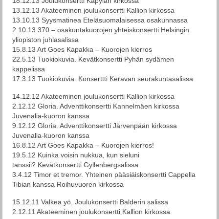
18.12.13 Joulukonsertti Käpylän kirkossa
13.12.13 Akateeminen joulukonsertti Kallion kirkossa
13.10.13 Syysmatinea Eteläsuomalaisessa osakunnassa
2.10.13 370 – osakuntakuorojen yhteiskonsertti Helsingin
yliopiston juhlasalissa
15.8.13 Art Goes Kapakka – Kuorojen kierros
22.5.13 Tuokiokuvia. Kevätkonsertti Pyhän sydämen
kappelissa
17.3.13 Tuokiokuvia. Konserttti Keravan seurakuntasalissa
14.12.12 Akateeminen joulukonsertti Kallion kirkossa
2.12.12 Gloria. Adventtikonsertti Kannelmäen kirkossa
Juvenalia-kuoron kanssa
9.12.12 Gloria. Adventtikonsertti Järvenpään kirkossa
Juvenalia-kuoron kanssa
16.8.12 Art Goes Kapakka – Kuorojen kierros!
19.5.12 Kuinka voisin nukkua, kun sieluni
tanssii? Kevätkonsertti Gyllenbergsalissa
3.4.12 Timor et tremor. Yhteinen pääsiäiskonsertti Cappella
Tibian kanssa Roihuvuoren kirkossa
15.12.11 Valkea yö. Joulukonsertti Balderin salissa
2.12.11 Akateeminen joulukonsertti Kallion kirkossa