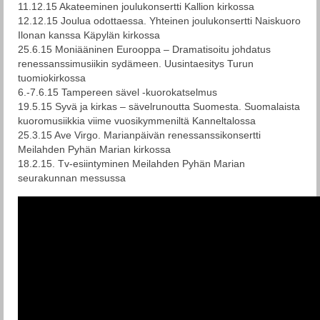
11.12.15 Akateeminen joulukonsertti Kallion kirkossa
12.12.15 Joulua odottaessa. Yhteinen joulukonsertti Naiskuoro
Ilonan kanssa Käpylän kirkossa
25.6.15 Moniääninen Eurooppa – Dramatisoitu johdatus
renessanssimusiikin sydämeen. Uusintaesitys Turun
tuomiokirkossa
6.-7.6.15 Tampereen sävel -kuorokatselmus
19.5.15 Syvä ja kirkas – sävelrunoutta Suomesta. Suomalaista
kuoromusiikkia viime vuosikymmeniltä Kanneltalossa
25.3.15 Ave Virgo. Marianpäivän renessanssikonsertti
Meilahden Pyhän Marian kirkossa
18.2.15. Tv-esiintyminen Meilahden Pyhän Marian
seurakunnan messussa