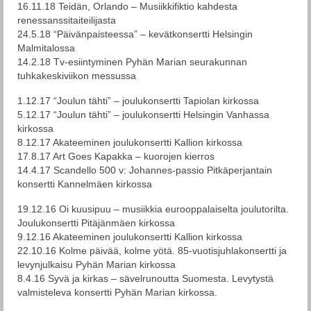
16.11.18 Teidän, Orlando – Musiikkifiktio kahdesta
renessanssitaiteilijasta
24.5.18 “Päivänpaisteessa” – kevätkonsertti Helsingin
Malmitalossa
14.2.18 Tv-esiintyminen Pyhän Marian seurakunnan
tuhkakeskiviikon messussa
1.12.17 “Joulun tähti” – joulukonsertti Tapiolan kirkossa
5.12.17 “Joulun tähti” – joulukonsertti Helsingin Vanhassa
kirkossa
8.12.17 Akateeminen joulukonsertti Kallion kirkossa
17.8.17 Art Goes Kapakka – kuorojen kierros
14.4.17 Scandello 500 v: Johannes-passio Pitkäperjantain
konsertti Kannelmäen kirkossa
19.12.16 Oi kuusipuu – musiikkia eurooppalaiselta joulutorilta.
Joulukonsertti Pitäjänmäen kirkossa
9.12.16 Akateeminen joulukonsertti Kallion kirkossa
22.10.16 Kolme päivää, kolme yötä. 85-vuotisjuhlakonsertti ja
levynjulkaisu Pyhän Marian kirkossa
8.4.16 Syvä ja kirkas – sävelrunoutta Suomesta. Levytystä
valmisteleva konsertti Pyhän Marian kirkossa.