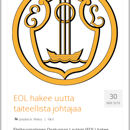
Esiintymiset
Ohjelmisto
Levyt
Tilaa kuoro
Yhteystiedot
EOL historia
Historia: Eteläsuomalaisen Osakunnan
Laulajat
EOL seniorit
30
EOL hakee uutta
MAY 2019
taiteellista johtajaa
posted in:
Rekry
|
0
Eteläsuomalaisen Osakunnan Laulajat (EOL) hakee