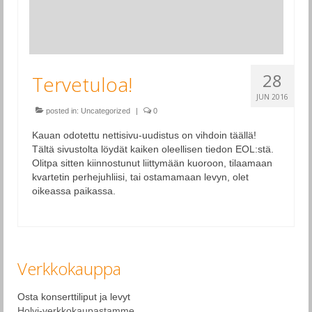
28
Tervetuloa!
JUN 2016
posted in:
Uncategorized
|
0
Kauan odotettu nettisivu-uudistus on vihdoin täällä!
Tältä sivustolta löydät kaiken oleellisen tiedon EOL:stä.
Olitpa sitten kiinnostunut liittymään kuoroon, tilaamaan
kvartetin perhejuhliisi, tai ostamamaan levyn, olet
oikeassa paikassa.
Verkkokauppa
Osta konserttiliput ja levyt
Holvi-verkkokaupastamme