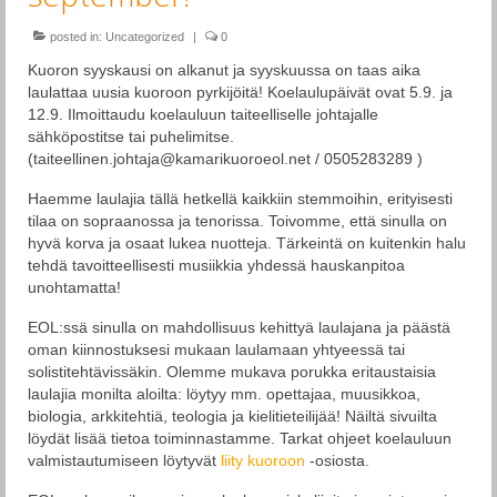
Esiintymiset
posted in:
Uncategorized
|
0
Ohjelmisto
Kuoron syyskausi on alkanut ja syyskuussa on taas aika
laulattaa uusia kuoroon pyrkijöitä! Koelaulupäivät ovat 5.9. ja
Levyt
12.9. Ilmoittaudu koelauluun taiteelliselle johtajalle
sähköpostitse tai puhelimitse.
Tilaa kuoro
(taiteellinen.johtaja@kamarikuoroeol.net / 0505283289 )
Yhteystiedot
Haemme laulajia tällä hetkellä kaikkiin stemmoihin, erityisesti
tilaa on sopraanossa ja tenorissa. Toivomme, että sinulla on
EOL historia
hyvä korva ja osaat lukea nuotteja. Tärkeintä on kuitenkin halu
tehdä tavoitteellisesti musiikkia yhdessä hauskanpitoa
Historia: Eteläsuomalaisen Osakunnan
unohtamatta!
Laulajat
EOL:ssä sinulla on mahdollisuus kehittyä laulajana ja päästä
EOL seniorit
oman kiinnostuksesi mukaan laulamaan yhtyeessä tai
solistitehtävissäkin. Olemme mukava porukka eritaustaisia
laulajia monilta aloilta: löytyy mm. opettajaa, muusikkoa,
biologia, arkkitehtiä, teologia ja kielitieteilijää! Näiltä sivuilta
löydät lisää tietoa toiminnastamme. Tarkat ohjeet koelauluun
valmistautumiseen löytyvät
liity kuoroon
-osiosta.