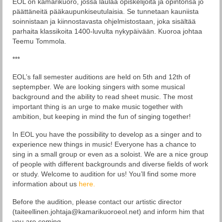
EOL on kamarikuoro, jossa laulaa opiskelijoita ja opintonsa jo
päättäneitä pääkaupunkiseutulaisia. Se tunnetaan kauniista
soinnistaan ja kiinnostavasta ohjelmistostaan, joka sisältää
parhaita klassikoita 1400-luvulta nykypäivään. Kuoroa johtaa
Teemu Tommola.
***
EOL’s fall semester auditions are held on 5th and 12th of
septempber. We are looking singers with some musical
background and the ability to read sheet music. The most
important thing is an urge to make music together with
ambition, but keeping in mind the fun of singing together!
In EOL you have the possibility to develop as a singer and to
experience new things in music! Everyone has a chance to
sing in a small group or even as a soloist. We are a nice group
of people with different backgrounds and diverse fields of work
or study. Welcome to audition for us! You’ll find some more
information about us
here.
Before the audition, please contact our artistic director
(taiteellinen.johtaja@kamarikuoroeol.net) and inform him that
you are coming.