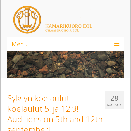
Menu
Kamarikuoro EOL – Elämä On Laulamista!
Infoa kuorosta
Liity kuoroon
Syksyn koelaulut
28
Kannatusjäsenyys
AUG 2018
koelaulut 5. ja 12.9!
Ajankohtaista
Auditions on 5th and 12th
Musiikki
september!